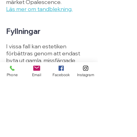
märket Opalescence.
Läs mer om tandblekning.
Fyllningar
I vissa fall kan estetiken
förbättras genom att endast
byta ut gamla, missfärgade
fyllningar mot nya fyllningar. Man
kan ändra färg och form med en
Phone
Email
Facebook
Instagram
ny fyllning.
Läs mer om fyllningar.
Airflow
Används för att ta bort
missfärgningar från te, kaffe, vin