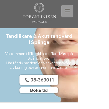
Tandläkare & Akut tandvård
i Spånga
Välkommen till Torgkliniken Tandvård på
Spånga torg.
Här får du modern och säker tandvård
av kunnig och erfaren tandläkare.
08-363011
Boka tid